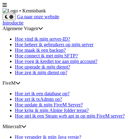
• Kennisbank
Ga naar onze website
Introductie
Algemene Vragen
Hoe vind ik mijn server-ID?
Hoe beheer ik gebruikers op mijn server
Hoe maak ik een backup?
Hoe connect ik met mijn SFTP?
Hoe voeg ik krediet toe aan mijn account?
Hoe upgrade ik mijn dienst?
Hoe zeg ik mijn dienst op?
FiveM
Hoe zet ik een database op?
Hoe zet ik txAdmin op?
Hoe update ik mijn FiveM Server?
Hoe krijg ik mijn Alpine folder terug?
Hoe stel ik een Steam web api in op mijn FiveM server?
Minecraft
Hoe verander ik mijn Java versie?